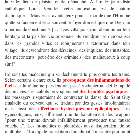
la ville, lieu de plaisirs et de débauche. A lire le journaliste
catholique Louis Veuillot, cette innovation est de nature
diabolique : "Mais est-il avantageux pour la morale que l'Homme
quitte si facilement et si souvent le foyer domestique que Dieu lui
a permis de constituer ? […] Des villageois vont abandonner leur
héritage et la paisible vie artisanale, ils viendront se démoraliser
dans les grandes villes et répugneront à retourner dans leur
village, ils deviendront des déracinés, des inquiets, des instables,
des mécontents, peut-être des criminels, des malheureux à coup
sûr !"
Ce sont les médecins qui se déchaînent le plus contre les trains.
provoquent des inflammations de
Selon certains d'entre eux, ils
l’œil
car la rétine ne parviendrait pas à s'adapter au défilé rapide
des troubles psychiques
des images. Les cahots provoqueraient
:
les passagers risqueraient de contracter la danse de Saint-Guy
(maladie du cerveau qui se traduit par des gestes involontaires)
affections hystériques ou épileptiques
mais aussi des
. Les
gynécologues, eux, affirment que le ballottement des wagons
"pour une femme devrait infailliblement provoquer une fausse
couche...". Les bronchites et pleurésies aussi risqueraient de se
multiplier : "La rapide translation d'un climat à un autre produirait